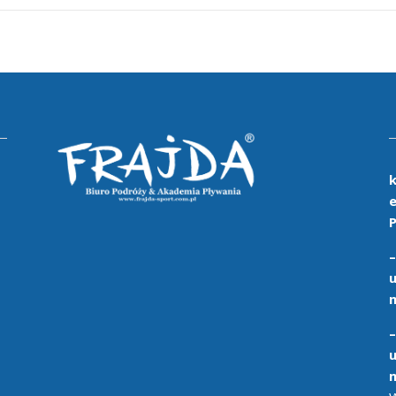
e
P
u
m
u
m