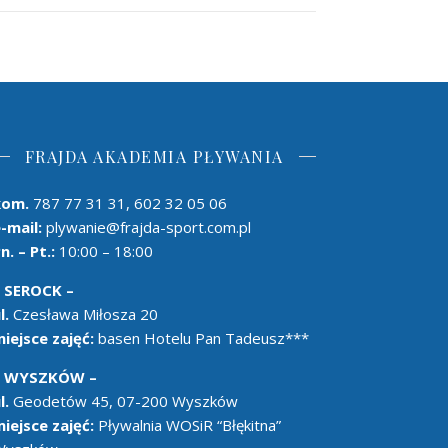
FRAJDA AKADEMIA PŁYWANIA
kom.
787 77 31 31, 602 32 05 06
-mail:
plywanie@frajda-sport.com.pl
n. – Pt.:
10:00 – 18:00
– SEROCK –
l.
Czesława Miłosza 20
iejsce zajęć:
basen Hotelu Pan Tadeusz***
– WYSZKÓW –
l.
Geodetów 45, 07-200 Wyszków
iejsce zajęć:
Pływalnia WOSiR “Błękitna”