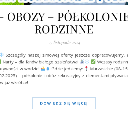
 – OBOZY – PÓŁKOLONI
RODZINNE
27 listopada 2024
Szczegóły naszej zimowej oferty jeszcze dopracowujemy, a
Narty – dla fanów białego szaleństwa!
Wczasy rodzinne 
 aktywności w wodzie!
Gdzie jedziemy:
Murzasichle (08-15
02.2025) – półkolonie i obóz rekreacyjny z elementami pływania
w już wkrótce!
DOWIEDZ SIĘ WIĘCEJ